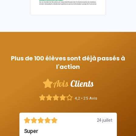
Plus de 100 élèves sont déjà passés à
l'action
Avis
Clients
4,2 • 25 Avis
illet
24 juillet
Super
Dé