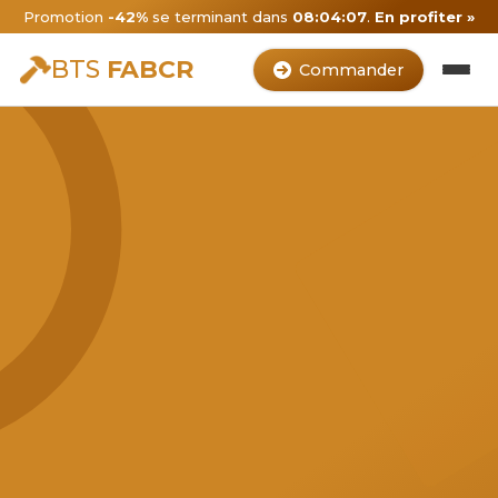
Promotion
-42%
se terminant dans
08:04:06
.
En profiter »
BTS
FABCR
Commander