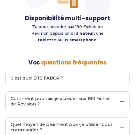
Disponibilité multi-support
Tu peux accéder aux 180 Fiches de
Révision depuis un
ordinateur
, une
tablette
ou un
smartphone
.
Vos
questions fréquentes
C'est quoi BTS FABCR ?
BTS FABCR
est un site web proposant
180 Fiches de
Révision
pour le
BTS FABCR
afin de t'aider à préparer
Comment pourrais-je accéder aux 180 Fiches
ton examen final.
de Révision ?
C'est moi-même, Yassin et mon équipe qui l'avons
développé. Nous accordons une importance capitale à
Pendant le passage de ta commande, entre ton
la
simplicité
et à
l'efficacité
de nos
180 Fiches de
adresse email
principale.
Quel moyen de paiement puis-je utiliser pour
Révision
afin que tu puisses te préparer aux examens
commander ?
Une fois ta commande passée, tu recevras
de manière optimisée.