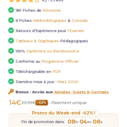
4,2 • 25 Avis
180 Fiches de
Révisions
6 Fiches
Méthodologiques
&
Conseils
Retours d'Expérience pour
l'Examen
Tableaux & Graphiques
Pédagogiques
100%
Diplômé•e ou Remboursé•e
Conforme au
Programme Officiel
Téléchargeable en
PDF
Dernière mise à jour :
Mars 2026
Bonus : Accès aux
Annales, Sujets & Corrigés
14€
23,99€
– Paiement unique
-42%
Promo du Week-end -42% !
08
04
07
Fin de promotion dans
:
:
h
m
s