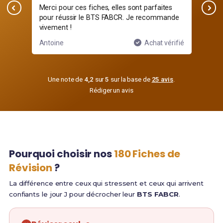
 à
Merci pour ces fiches, elles sont parfaites
Pas
pour réussir le BTS FABCR. Je recommande
m'a
vivement !
ifié
Antoine
Achat vérifié
Cam
Une note de
4,2
sur
5
sur la base de
25 avis
.
Rédiger un avis
Pourquoi choisir nos
180 Fiches de
Révision
?
La différence entre ceux qui stressent et ceux qui arrivent
confiants le jour J pour décrocher leur
BTS FABCR
.