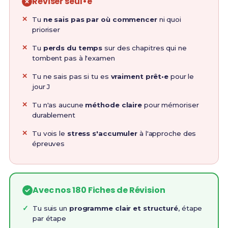
Réviser seul•e
Tu
ne sais pas par où commencer
ni quoi
prioriser
Tu
perds du temps
sur des chapitres qui ne
tombent pas à l'examen
Tu ne sais pas si tu es
vraiment prêt•e
pour le
jour J
Tu n'as aucune
méthode claire
pour mémoriser
durablement
Tu vois le
stress s'accumuler
à l'approche des
épreuves
Avec nos 180 Fiches de Révision
Tu suis un
programme clair et structuré
, étape
par étape