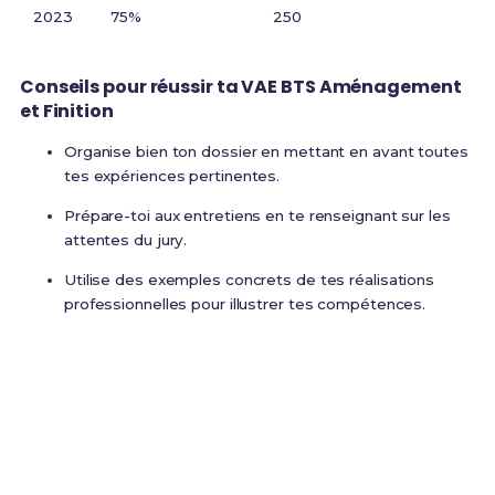
2023
75%
250
Conseils pour réussir ta
VAE BTS Aménagement
et Finition
Organise bien ton dossier en mettant en avant toutes
tes expériences pertinentes.
Prépare-toi aux entretiens en te renseignant sur les
attentes du jury.
Utilise des exemples concrets de tes réalisations
professionnelles pour illustrer tes compétences.
Prêt(e) à réussir ton examen ?
Révise efficacement avec nos
180 Fiches de
Révision
pour le BTS FABCR et maximise tes
chances de réussite !