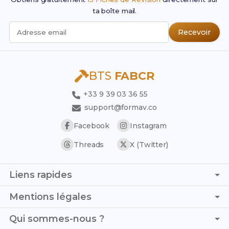
ta boîte mail.
Recevoir
Adresse email
BTS
FABCR
+33 9 39 03 36 55
support@formav.co
Facebook
Instagram
Threads
X (Twitter)
Liens rapides
Page d'accueil
Mentions légales
Simulateur de notes
C.G.V. - C.G.U.
Qui sommes-nous ?
Trouver son stage