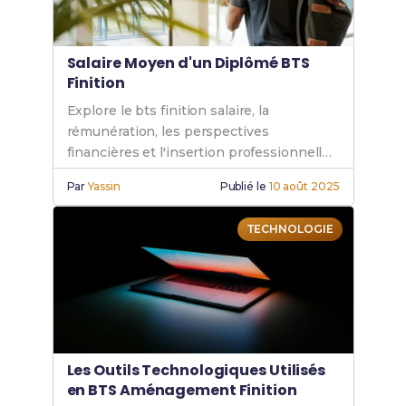
Salaire Moyen d'un Diplômé BTS
Finition
Explore le bts finition salaire, la
rémunération, les perspectives
financières et l'insertion professionnelle
pour réussir ta carrière après un BTS
Par
Yassin
Publié le
10 août 2025
Finition.
TECHNOLOGIE
Les Outils Technologiques Utilisés
en BTS Aménagement Finition