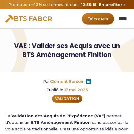
Promotion
-42%
se terminant dans
12:55:15
.
En profiter »
BTS
FABCR
Découvrir
VAE : Valider ses Acquis avec un
BTS Aménagement Finition
Par
Clément Sentein
Publié le
17 mai 2025
VALIDATION
La
Validation des Acquis de l'Expérience (VAE)
permet
d'obtenir un
BTS Aménagement Finition
sans passer par la
voie scolaire traditionnelle. C'est une opportunité idéale pour