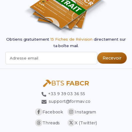
Obtiens gratuitement
15 Fiches de Révision
directement sur
ta boîte mail.
Recevoir
Adresse email
BTS
FABCR
+33 9 39 03 36 55
support@formav.co
Facebook
Instagram
Threads
X (Twitter)