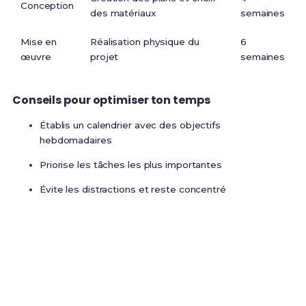
Conception
des matériaux
semaines
Mise en
Réalisation physique du
6
œuvre
projet
semaines
Conseils pour optimiser ton temps
Établis un calendrier avec des objectifs
hebdomadaires
Priorise les tâches les plus importantes
Évite les distractions et reste concentré
Prêt(e) à réussir ton examen ?
Révise efficacement avec nos
180 Fiches de
Révision
pour le BTS FABCR et maximise tes
chances de réussite !