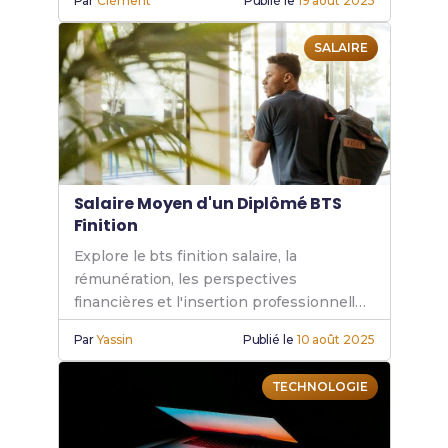
Par
Clément
Publié le
19 août 2025
académique personnalisé.
SALAIRE
Salaire Moyen d'un Diplômé BTS
Finition
Explore le bts finition salaire, la
rémunération, les perspectives
financières et l'insertion professionnelle
pour réussir ta carrière après un BTS
Par
Yassin
Publié le
10 août 2025
Finition.
TECHNOLOGIE