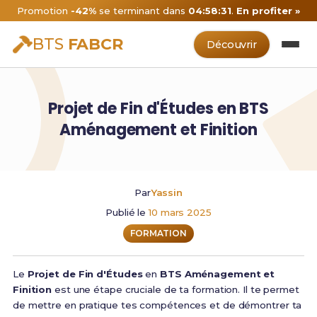
Promotion
-42%
se terminant dans
04:58:31
.
En profiter »
BTS
FABCR
Découvrir
Projet de Fin d'Études en BTS
Aménagement et Finition
Par
Yassin
Publié le
10 mars 2025
FORMATION
Le
Projet de Fin d'Études
en
BTS Aménagement et
Finition
est une étape cruciale de ta formation. Il te permet
de mettre en pratique tes compétences et de démontrer ta